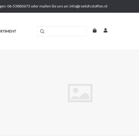
gen: 06-53880673 oder mailen Sie uns an:
info@roelofsstoffen.nl
RTIMENT