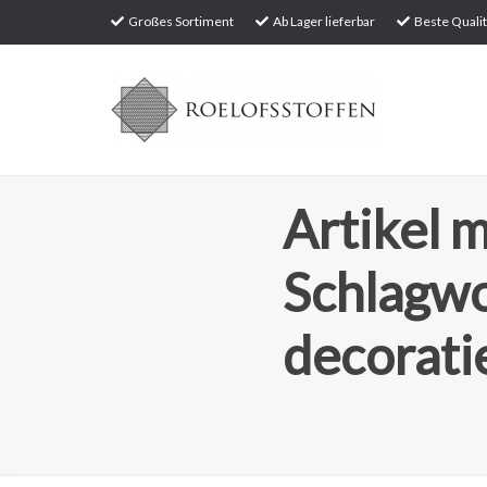
Großes Sortiment
Ab Lager lieferbar
Beste Qualit
Artikel m
Schlagwo
decorati