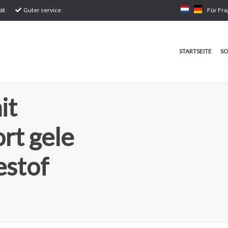
ät
Guter service
Für Fra
STARTSEITE
SO
it
rt gele
estof