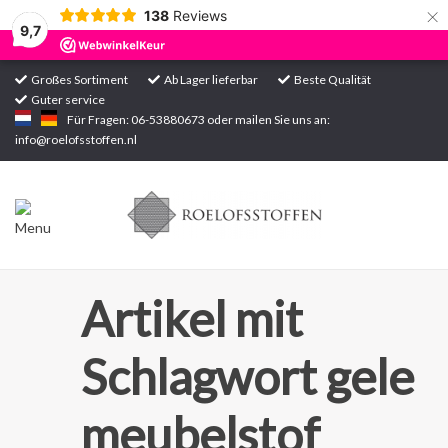
×
138
Reviews
9,7
Großes Sortiment
Ab Lager lieferbar
Beste Qualität
Guter service
Startseite
Für Fragen: 06-53880673 oder mailen Sie uns an:
info@roelofsstoffen.nl
Sortiment
Artikel mit
Schlagwort gele
meubelstof