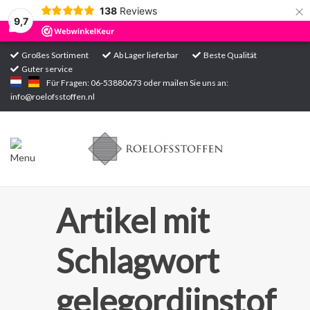
×
138
Reviews
9,7
Großes Sortiment
Ab Lager lieferbar
Beste Qualität
Guter service
Startseite
Für Fragen: 06-53880673 oder mailen Sie uns an:
info@roelofsstoffen.nl
Sortiment
Artikel mit
Schlagwort
gelegordijnstof