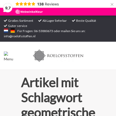
×
138
Reviews
9,7
Großes Sortiment
Ab Lager lieferbar
Beste Qualität
Guter service
Startseite
Für Fragen: 06-53880673 oder mailen Sie uns an:
info@roelofsstoffen.nl
Sortiment
Artikel mit
Schlagwort
geometrische