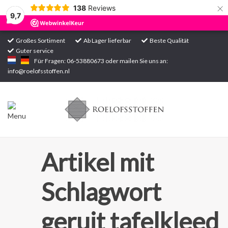
×
138
Reviews
9,7
Großes Sortiment
Ab Lager lieferbar
Beste Qualität
Guter service
Startseite
Für Fragen: 06-53880673 oder mailen Sie uns an:
info@roelofsstoffen.nl
Sortiment
Artikel mit
Schlagwort
geruit tafelkleed