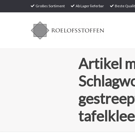
Großes Sortiment
Ab Lager lieferbar
Beste Qualit
Artikel m
Schlagw
gestreep
tafelkle