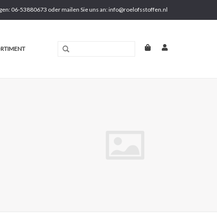
gen: 06-53880673 oder mailen Sie uns an:
info@roelofsstoffen.nl
RTIMENT