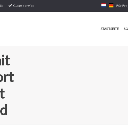
ät
Guter service
Für Fra
STARTSEITE
SO
it
ort
t
ed