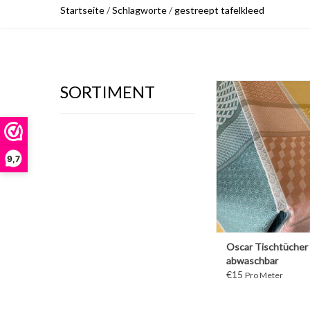
Startseite
/
Schlagworte
/
gestreept tafelkleed
SORTIMENT
WEITER
9,7
Oscar Tischtücher
abwaschbar
€15
Pro Meter