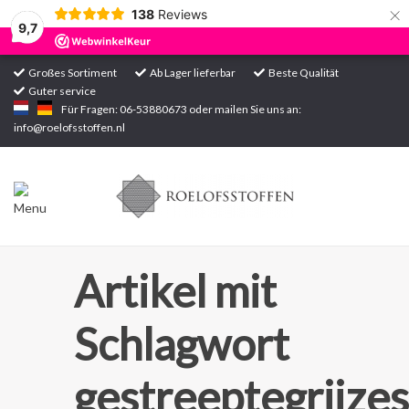
×
138
Reviews
9,7
Großes Sortiment
Ab Lager lieferbar
Beste Qualität
Guter service
Startseite
Für Fragen: 06-53880673 oder mailen Sie uns an:
info@roelofsstoffen.nl
Sortiment
Artikel mit
Schlagwort
gestreeptegrijzes