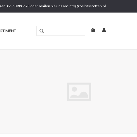
gen: 06-53880673 oder mailen Sie uns an:
info@roelofsstoffen.nl
RTIMENT