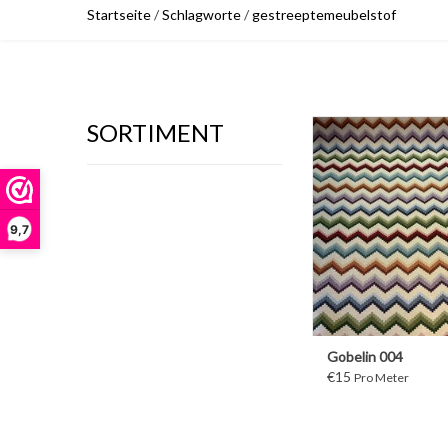
Startseite
/
Schlagworte
/
gestreeptemeubelstof
SORTIMENT
WEITER
9,7
Gobelin 004
€15
Pro Meter