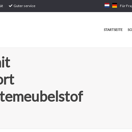
ät
Guter service
Für Fra
STARTSEITE
SO
it
ort
temeubelstof