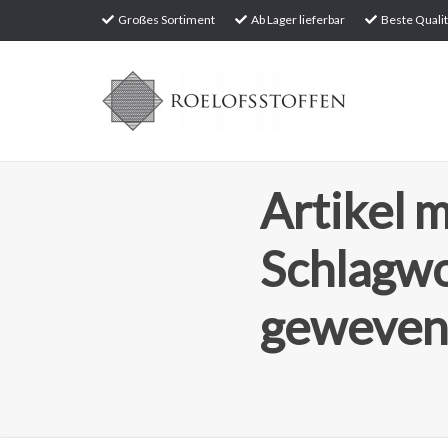
Großes Sortiment
Ab Lager lieferbar
Beste Qualit
Artikel m
Schlagw
geweven 