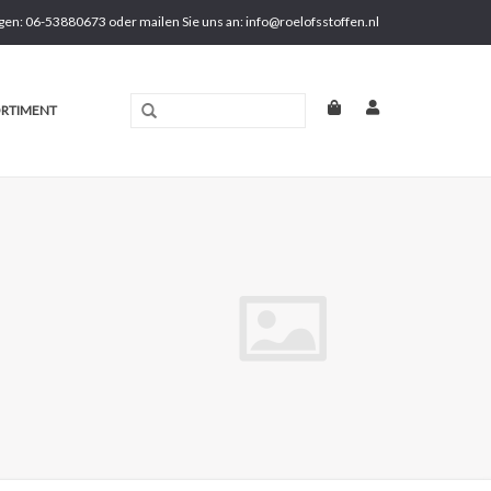
gen: 06-53880673 oder mailen Sie uns an:
info@roelofsstoffen.nl
RTIMENT