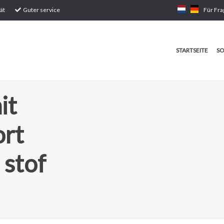
ät
Guter service
Für Fra
STARTSEITE
SO
it
ort
stof