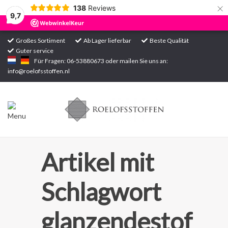
×
138
Reviews
9,7
Großes Sortiment
Ab Lager lieferbar
Beste Qualität
Guter service
Startseite
Für Fragen: 06-53880673 oder mailen Sie uns an:
info@roelofsstoffen.nl
Sortiment
Artikel mit
Schlagwort
glanzendestof