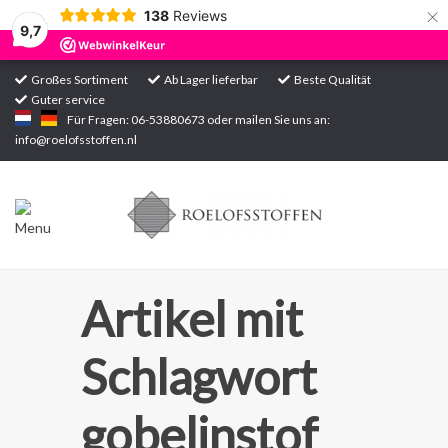
×
138
Reviews
9,7
Großes Sortiment
Ab Lager lieferbar
Beste Qualität
Guter service
Startseite
Für Fragen: 06-53880673 oder mailen Sie uns an:
info@roelofsstoffen.nl
Sortiment
Artikel mit
Schlagwort
gobelinstof