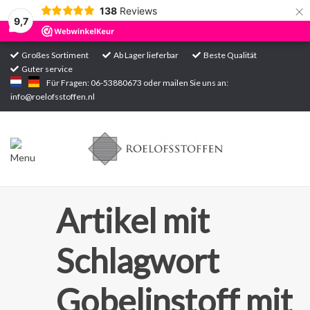
×
138
Reviews
9,7
Großes Sortiment
Ab Lager lieferbar
Beste Qualität
Guter service
Startseite
Für Fragen: 06-53880673 oder mailen Sie uns an:
info@roelofsstoffen.nl
Sortiment
Artikel mit
Schlagwort
Gobelinstoff mit