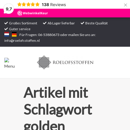
×
138
Reviews
9,7
Großes Sortiment
Ab Lager lieferbar
Beste Qualität
Guter service
Startseite
Für Fragen: 06-53880673 oder mailen Sie uns an:
info@roelofsstoffen.nl
Sortiment
Artikel mit
Schlagwort
golden