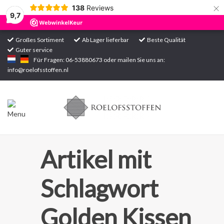
×
138
Reviews
9,7
Großes Sortiment
Ab Lager lieferbar
Beste Qualität
Guter service
Startseite
Für Fragen: 06-53880673 oder mailen Sie uns an:
info@roelofsstoffen.nl
Sortiment
Artikel mit
Schlagwort
Golden Kissen