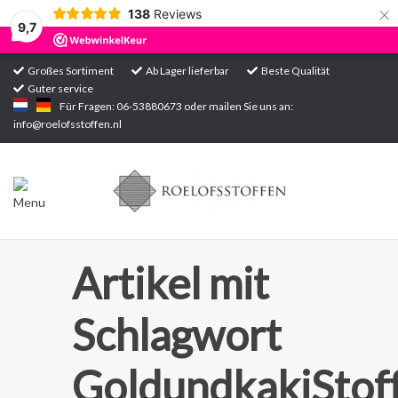
×
138
Reviews
9,7
Großes Sortiment
Ab Lager lieferbar
Beste Qualität
Guter service
Startseite
Für Fragen: 06-53880673 oder mailen Sie uns an:
info@roelofsstoffen.nl
Sortiment
Artikel mit
Schlagwort
GoldundkakiStof