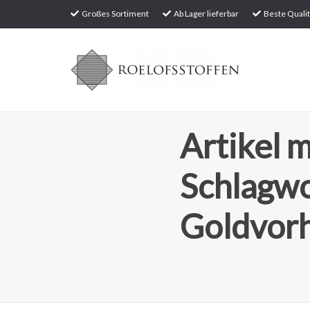
Großes Sortiment
Ab Lager lieferbar
Beste Qualit
Artikel m
Schlagw
Goldvor