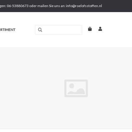
gen: 06-53880673 oder mailen Sie uns an:
info@roelofsstoffen.nl
RTIMENT