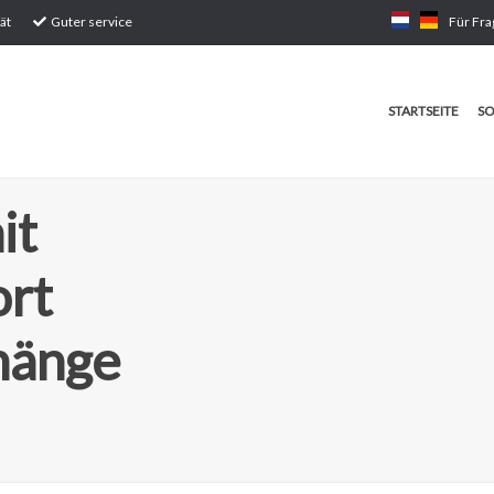
ät
Guter service
Für Fra
STARTSEITE
SO
it
ort
hänge