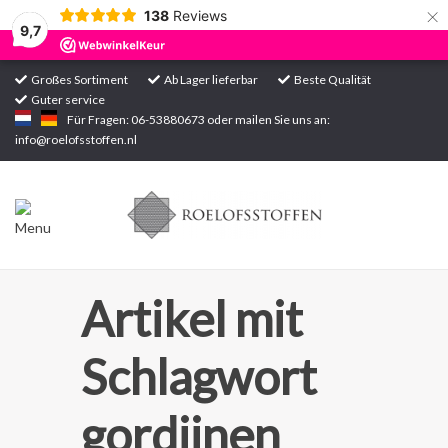
×
138
Reviews
9,7
Großes Sortiment
Ab Lager lieferbar
Beste Qualität
Guter service
Startseite
Für Fragen: 06-53880673 oder mailen Sie uns an:
info@roelofsstoffen.nl
Sortiment
Artikel mit
Schlagwort
gordijnen