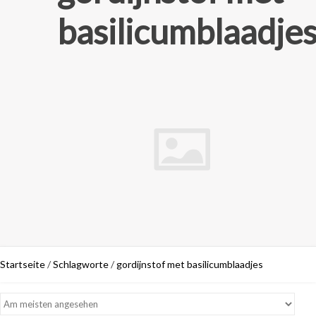
basilicumblaadje
Startseite
/
Schlagworte
/
gordijnstof met basilicumblaadjes