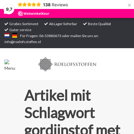
×
138
Reviews
9,7
Großes Sortiment
Ab Lager lieferbar
Beste Qualität
Guter service
Startseite
Für Fragen: 06-53880673 oder mailen Sie uns an:
info@roelofsstoffen.nl
Sortiment
Artikel mit
Schlagwort
gordijnstof met