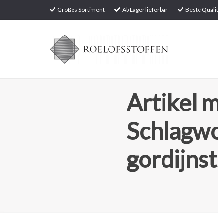
Großes Sortiment
Ab Lager lieferbar
Beste Qualit
Artikel m
Schlagw
gordijns