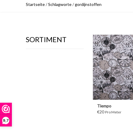
Startseite
/
Schlagworte
/
gordijnstoffen
SORTIMENT
WEITER
Tiempo
€20
Pro Meter
9,7