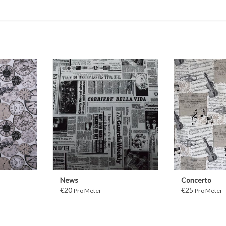
WEITER
WE
News
Concerto
€20
€25
Pro Meter
Pro Meter