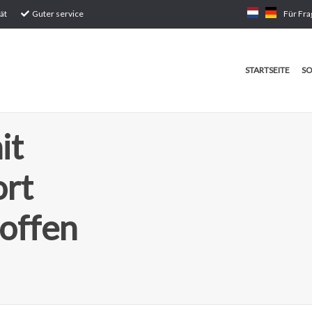
ät
Guter service
Für Fra
STARTSEITE
SO
it
ort
toffen