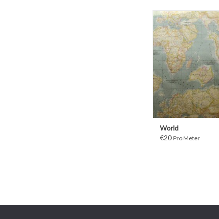
WEITER
World
€20
Pro Meter