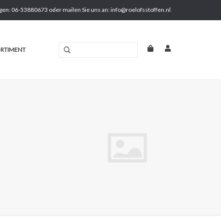
gen: 06-53880673 oder mailen Sie uns an:
info@roelofsstoffen.nl
RTIMENT