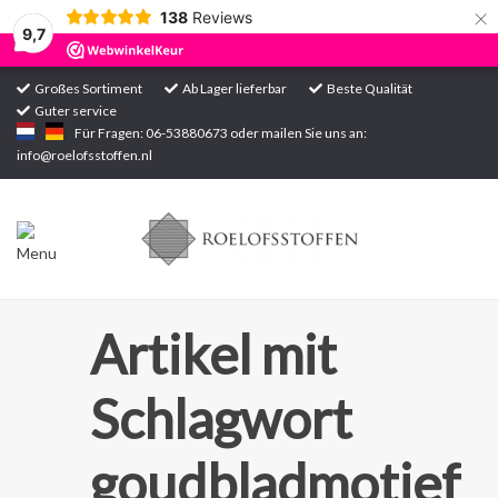
×
138
Reviews
9,7
Großes Sortiment
Ab Lager lieferbar
Beste Qualität
Guter service
Startseite
Für Fragen: 06-53880673 oder mailen Sie uns an:
info@roelofsstoffen.nl
Sortiment
Artikel mit
Schlagwort
goudbladmotief