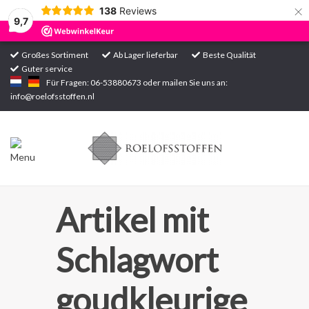
×
138
Reviews
9,7
Großes Sortiment
Ab Lager lieferbar
Beste Qualität
Guter service
Startseite
Für Fragen: 06-53880673 oder mailen Sie uns an:
info@roelofsstoffen.nl
Sortiment
Artikel mit
Schlagwort
goudkleurige