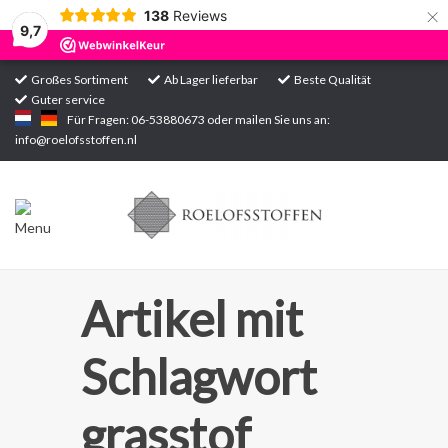
×
138
Reviews
9,7
Großes Sortiment
Ab Lager lieferbar
Beste Qualität
Guter service
Startseite
Für Fragen: 06-53880673 oder mailen Sie uns an:
info@roelofsstoffen.nl
Sortiment
Artikel mit
Schlagwort
grasstof