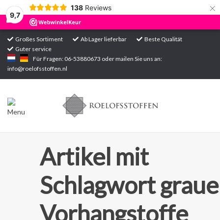
×
138
Reviews
9,7
Großes Sortiment
Ab Lager lieferbar
Beste Qualität
Guter service
Startseite
Für Fragen: 06-53880673 oder mailen Sie uns an:
info@roelofsstoffen.nl
Sortiment
Artikel mit
Schlagwort graue
Vorhangstoffe