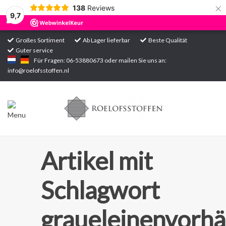
×
138
Reviews
9,7
Großes Sortiment
Ab Lager lieferbar
Beste Qualität
Guter service
Startseite
Für Fragen: 06-53880673 oder mailen Sie uns an:
info@roelofsstoffen.nl
Sortiment
Artikel mit
Schlagwort
graueleinenvorh