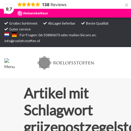
×
138
Reviews
9,7
Großes Sortiment
Ab Lager lieferbar
Beste Qualität
Guter service
Startseite
Für Fragen: 06-53880673 oder mailen Sie uns an:
info@roelofsstoffen.nl
Sortiment
Artikel mit
Schlagwort
grijzepostzegelst