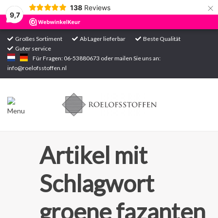
×
138
Reviews
9,7
Großes Sortiment
Ab Lager lieferbar
Beste Qualität
Guter service
Startseite
Für Fragen: 06-53880673 oder mailen Sie uns an:
info@roelofsstoffen.nl
Sortiment
Artikel mit
Schlagwort
groene fazanten