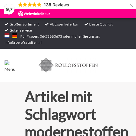
×
138
Reviews
9,7
Großes Sortiment
Ab Lager lieferbar
Beste Qualität
Guter service
Startseite
Für Fragen: 06-53880673 oder mailen Sie uns an:
info@roelofsstoffen.nl
Sortiment
Artikel mit
Schlagwort
modernestoffen