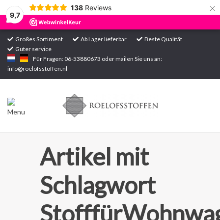
×
138
Reviews
9,7
Großes Sortiment
Ab Lager lieferbar
Beste Qualität
Guter service
Startseite
Für Fragen: 06-53880673 oder mailen Sie uns an:
info@roelofsstoffen.nl
Sortiment
Artikel mit
Schlagwort
StofffürWohnwa