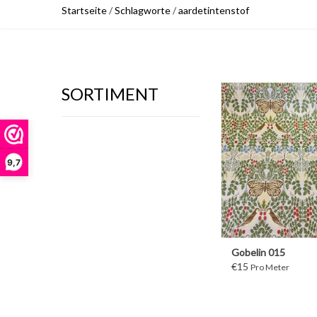
Startseite
/
Schlagworte
/
aardetintenstof
SORTIMENT
WEITER
9,7
Gobelin 015
€15
Pro Meter