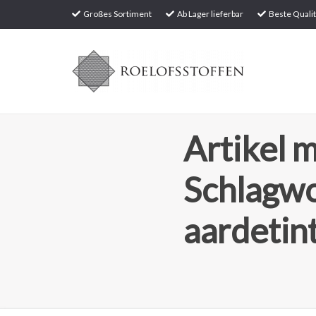
Großes Sortiment
Ab Lager lieferbar
Beste Qualit
Artikel m
Schlagw
aardetin