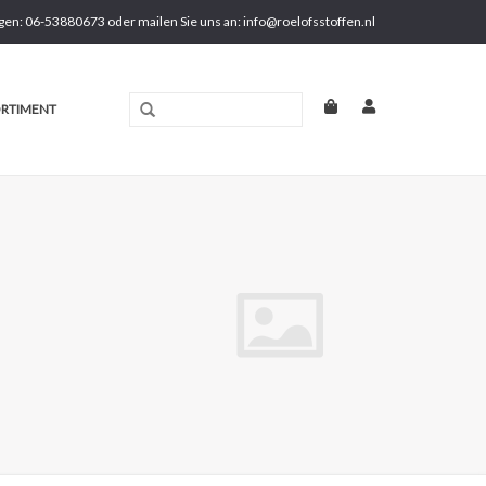
gen: 06-53880673 oder mailen Sie uns an:
info@roelofsstoffen.nl
RTIMENT