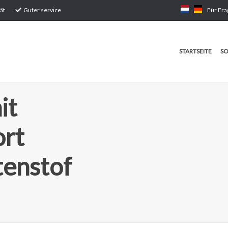
ät
Guter service
Für Fra
STARTSEITE
SO
it
ort
tenstof