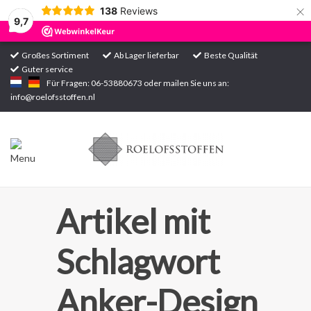
×
138
Reviews
9,7
Großes Sortiment
Ab Lager lieferbar
Beste Qualität
Guter service
Startseite
Für Fragen: 06-53880673 oder mailen Sie uns an:
info@roelofsstoffen.nl
Sortiment
Artikel mit
Schlagwort
Anker-Design