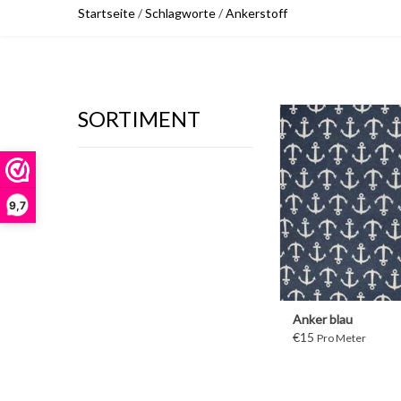
Startseite
/
Schlagworte
/
Ankerstoff
SORTIMENT
WEITER
9,7
Anker blau
€15
Pro Meter