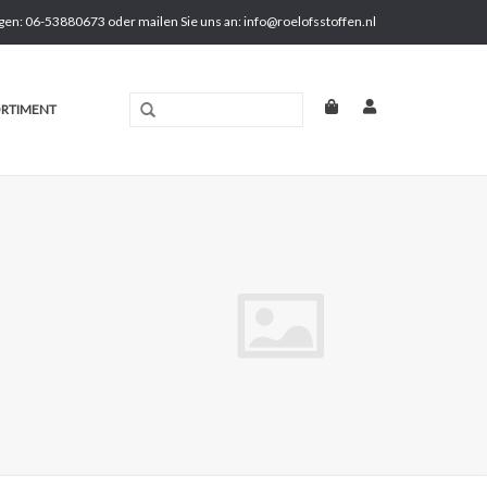
gen: 06-53880673 oder mailen Sie uns an:
info@roelofsstoffen.nl
RTIMENT