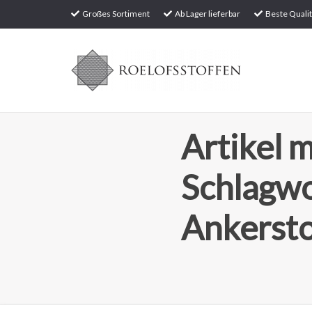
Großes Sortiment
Ab Lager lieferbar
Beste Qualit
Artikel m
Schlagw
Ankersto