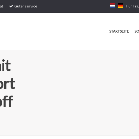
ät
Guter service
Für Fra
STARTSEITE
SO
it
ort
ff