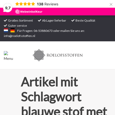
×
138
Reviews
9,7
Großes Sortiment
Ab Lager lieferbar
Beste Qualität
Guter service
Startseite
Für Fragen: 06-53880673 oder mailen Sie uns an:
info@roelofsstoffen.nl
Sortiment
Artikel mit
Schlagwort
blauwe stof met