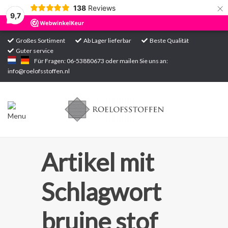
×
138
Reviews
9,7
Großes Sortiment
Ab Lager lieferbar
Beste Qualität
Guter service
Startseite
Für Fragen: 06-53880673 oder mailen Sie uns an:
info@roelofsstoffen.nl
Sortiment
Artikel mit
Schlagwort
bruine stof