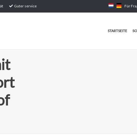
ät
Guter service
Für Fra
STARTSEITE
SO
it
ort
of