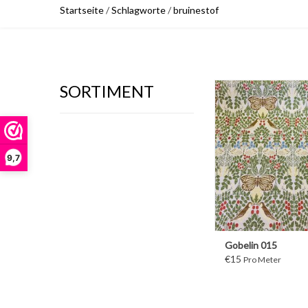
Startseite
/
Schlagworte
/
bruinestof
SORTIMENT
WEITER
9,7
Gobelin 015
€15
Pro Meter