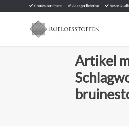
Großes Sortiment
Ab Lager lieferbar
Beste Qualit
Artikel m
Schlagw
bruinest