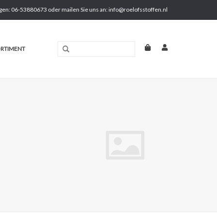
gen: 06-53880673 oder mailen Sie uns an:
info@roelofsstoffen.nl
RTIMENT