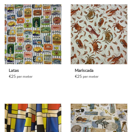
Latas
Mariscada
€25
€25
per meter
per meter