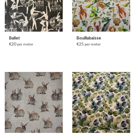
Ballet
Bouillabaisse
€20
€25
per meter
per meter