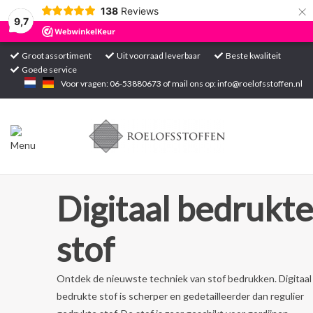
×
138
Reviews
9,7
Groot assortiment
Uit voorraad leverbaar
Beste kwaliteit
Goede service
Home
Voor vragen: 06-53880673 of mail ons op:
info@roelofsstoffen.nl
Assortiment
Blogs
Projecten
Digitaal bedrukte
Contact
stof
Markten
Ontdek de nieuwste techniek van stof bedrukken. Digitaal
bedrukte stof is scherper en gedetailleerder dan regulier