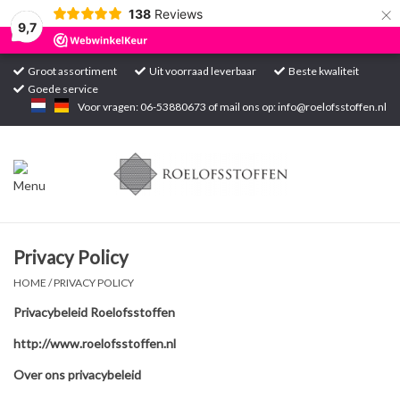
×
138
Reviews
9,7
Groot assortiment
Uit voorraad leverbaar
Beste kwaliteit
Goede service
Home
Voor vragen: 06-53880673 of mail ons op:
info@roelofsstoffen.nl
Assortiment
Blogs
Projecten
Privacy Policy
HOME
/
PRIVACY POLICY
Contact
Privacybeleid Roelofsstoffen
http://www.roelofsstoffen.nl
Markten
Over ons privacybeleid