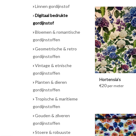
Linnen gordijnstof
Digitaal bedrukte
MEER INFORM
gordijnstof
Bloemen & romantische
gordijnstoffen
Geometrische & retro
gordijnstoffen
Vintage & etnische
gordijnstoffen
Hortensia’s
Planten & dieren
€20
per meter
gordijnstoffen
Tropische & maritieme
gordijnstoffen
Gouden & zilveren
gordijnstoffen
MEER INFORM
Stoere & robuuste