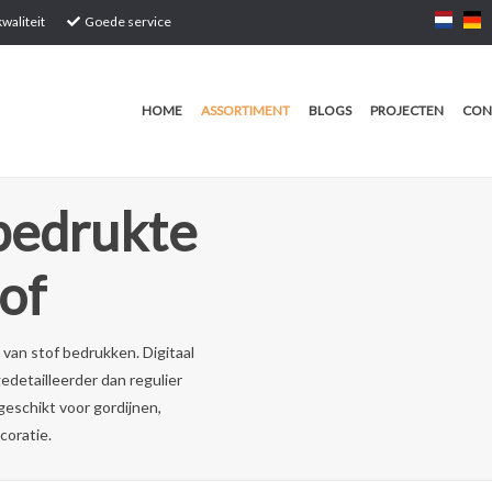
waliteit
Goede service
HOME
ASSORTIMENT
BLOGS
PROJECTEN
CON
 bedrukte
of
van stof bedrukken. Digitaal
edetailleerder dan regulier
 geschikt voor gordijnen,
coratie.