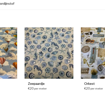
ordijnstof
ATIE
MEER INFORMATIE
MEER IN
Zeepaardje
Orkest
€20
€20
per meter
per meter