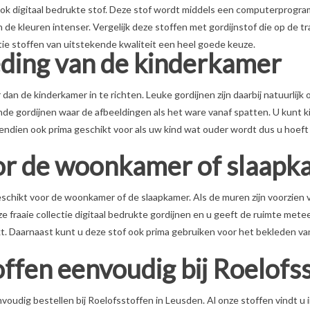
 ook digitaal bedrukte stof. Deze stof wordt middels een computerprogr
 de kleuren intenser. Vergelijk deze stoffen met gordijnstof die op de tr
tie stoffen van uitstekende kwaliteit een heel goede keuze.
eding van de kinderkamer
 dan de kinderkamer in te richten. Leuke gordijnen zijn daarbij natuurlijk 
nde gordijnen waar de afbeeldingen als het ware vanaf spatten. U kunt kie
ovendien ook prima geschikt voor als uw kind wat ouder wordt dus u hoeft
or de woonkamer of slaapk
 geschikt voor de woonkamer of de slaapkamer. Als de muren zijn voorzien
nze fraaie collectie digitaal bedrukte gordijnen en u geeft de ruimte met
erkt. Daarnaast kunt u deze stof ook prima gebruiken voor het bekleden va
offen eenvoudig bij Roelofs
voudig bestellen bij Roelofsstoffen in Leusden. Al onze stoffen vindt u