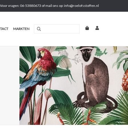
Voor vragen: 06-53880673 of mail ons op:
info@roelofsstoffen.nl
TACT
MARKTEN