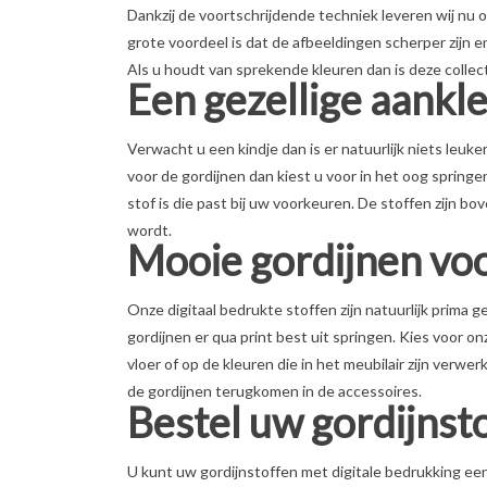
Dankzij de voortschrijdende techniek leveren wij nu
grote voordeel is dat de afbeeldingen scherper zijn en
Als u houdt van sprekende kleuren dan is deze collec
Een gezellige aankl
Verwacht u een kindje dan is er natuurlijk niets leuker
voor de gordijnen dan kiest u voor in het oog springe
stof is die past bij uw voorkeuren. De stoffen zijn b
wordt.
Mooie gordijnen vo
Onze digitaal bedrukte stoffen zijn natuurlijk prima
gordijnen er qua print best uit springen. Kies voor o
vloer of op de kleuren die in het meubilair zijn verw
de gordijnen terugkomen in de accessoires.
Bestel uw gordijnst
U kunt uw gordijnstoffen met digitale bedrukking een