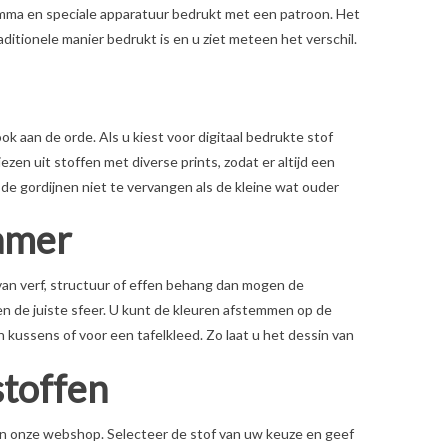
amma en speciale apparatuur bedrukt met een patroon. Het
aditionele manier bedrukt is en u ziet meteen het verschil.
ook aan de orde. Als u kiest voor digitaal bedrukte stof
zen uit stoffen met diverse prints, zodat er altijd een
 de gordijnen niet te vervangen als de kleine wat ouder
amer
 van verf, structuur of effen behang dan mogen de
een de juiste sfeer. U kunt de kleuren afstemmen op de
n kussens of voor een tafelkleed. Zo laat u het dessin van
stoffen
 in onze webshop. Selecteer de stof van uw keuze en geef