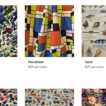
ATIE
MEER INFORMATIE
MEER IN
Mondriaan
Sand
€25
€25
per meter
per meter
ATIE
MEER INFORMATIE
MEER IN