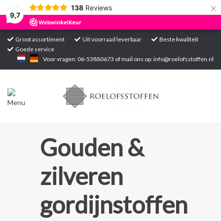
×
138
Reviews
9,7
Groot assortiment
Uit voorraad leverbaar
Beste kwaliteit
Goede service
Home
Voor vragen: 06-53880673 of mail ons op:
info@roelofsstoffen.nl
Assortiment
Blogs
Projecten
Gouden &
Contact
zilveren
Markten
gordijnstoffen