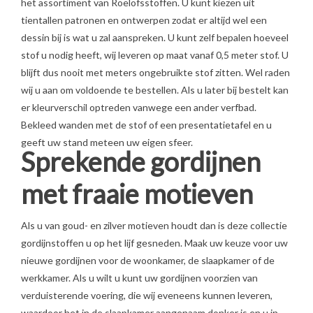
het assortiment van Roelofsstoffen. U kunt kiezen uit
tientallen patronen en ontwerpen zodat er altijd wel een
dessin bij is wat u zal aanspreken. U kunt zelf bepalen hoeveel
stof u nodig heeft, wij leveren op maat vanaf 0,5 meter stof. U
blijft dus nooit met meters ongebruikte stof zitten. Wel raden
wij u aan om voldoende te bestellen. Als u later bij bestelt kan
er kleurverschil optreden vanwege een ander verfbad.
Bekleed wanden met de stof of een presentatietafel en u
geeft uw stand meteen uw eigen sfeer.
Sprekende gordijnen
met fraaie motieven
Als u van goud- en zilver motieven houdt dan is deze collectie
gordijnstoffen u op het lijf gesneden. Maak uw keuze voor uw
nieuwe gordijnen voor de woonkamer, de slaapkamer of de
werkkamer. Als u wilt u kunt uw gordijnen voorzien van
verduisterende voering, die wij eveneens kunnen leveren,
waardoor het in de slaapkamer aangenaam donker is en u in