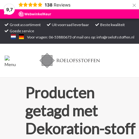
×
138
Reviews
9,7
Groot assortiment
Uit voorraad leverbaar
Beste kwaliteit
Goede service
Home
Voor vragen: 06-53880673 of mail ons op:
info@roelofsstoffen.nl
Assortiment
Blogs
Projecten
Producten
Contact
getagd met
Markten
Dekoration-stoff