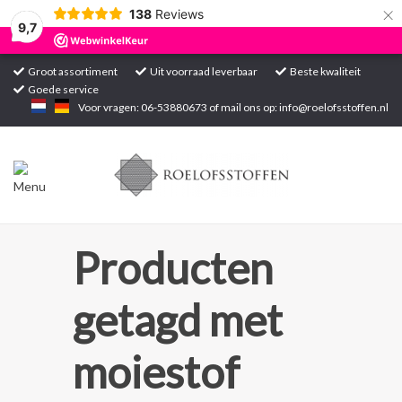
×
138
Reviews
9,7
Groot assortiment
Uit voorraad leverbaar
Beste kwaliteit
Goede service
Home
Voor vragen: 06-53880673 of mail ons op:
info@roelofsstoffen.nl
Assortiment
Blogs
Projecten
Producten
Contact
getagd met
Markten
moiestof