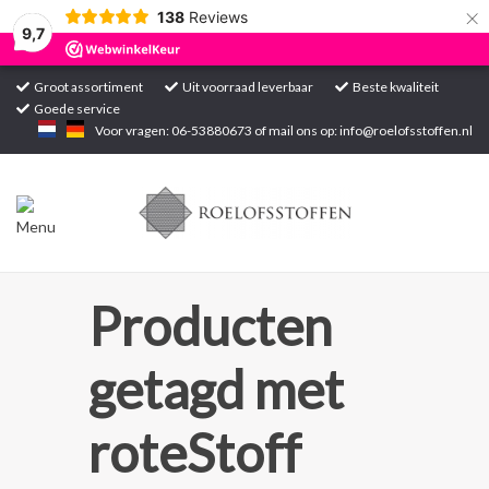
×
138
Reviews
9,7
Groot assortiment
Uit voorraad leverbaar
Beste kwaliteit
Goede service
Home
Voor vragen: 06-53880673 of mail ons op:
info@roelofsstoffen.nl
Assortiment
Blogs
Projecten
Producten
Contact
getagd met
Markten
roteStoff