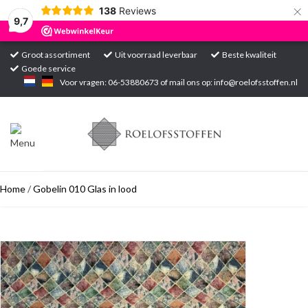
×
138
Reviews
9,7
Groot assortiment
Uit voorraad leverbaar
Beste kwaliteit
Goede service
Home
Voor vragen: 06-53880673 of mail ons op:
info@roelofsstoffen.nl
Assortiment
Blogs
Home
/
Gobelin 010 Glas in lood
Projecten
Contact
Markten