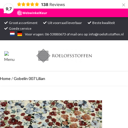
×
138
Reviews
9,7
Groot assortiment
Uit voorraad leverbaar
Beste kwaliteit
Goede service
Home
Voor vragen: 06-53880673 of mail ons op:
info@roelofsstoffen.nl
Assortiment
Blogs
Home
/
Gobelin 007 Lilian
Projecten
Contact
Markten