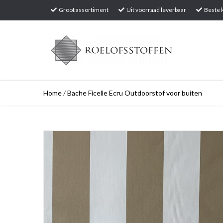
Groot assortiment
Uit voorraad leverbaar
Beste k
Home
/
Bache Ficelle Ecru Outdoorstof voor buiten