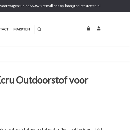
Voor vragen: 06-53880673 of mail ons op:
info@roelofsstoffen.nl
TACT
MARKTEN
Ecru Outdoorstof voor
rke, waterafstotende stof met teflon coating is geschikt