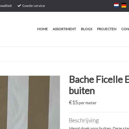
waliteit
Goede service
HOME
ASSORTIMENT
BLOGS
PROJECTEN
CON
Bache Ficelle 
buiten
€
15
per meter
Beschrijving
Ideaal doek voor buiten. Deze ste