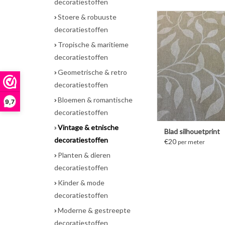
decoratiestoffen
Stoere & robuuste
MEER INFORM
decoratiestoffen
Tropische & maritieme
decoratiestoffen
Geometrische & retro
decoratiestoffen
Bloemen & romantische
9,7
decoratiestoffen
Vintage & etnische
Blad silhouetprint
decoratiestoffen
€20
per meter
Planten & dieren
decoratiestoffen
Kinder & mode
decoratiestoffen
Moderne & gestreepte
decoratiestoffen