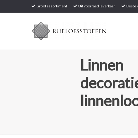
Groot assortiment
Uit voorraad leverbaar
Beste k
Linnen
decoratie
linnenlo