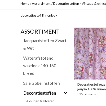
Home
/
Assortiment
/
Decoratiestoffen
/
Vintage & etnis
decoratiestof, linnenlook
ASSORTIMENT
MEER INFORM
Jacquardstoffen Zwart
& Wit
Waterafstotend,
waxdoek 140-160
breed
Sale Gobelinstoffen
Decoratiestof roze 
jouy in 100% linnen
Decoratiestoffen
€15
per meter
Gouden & zilveren