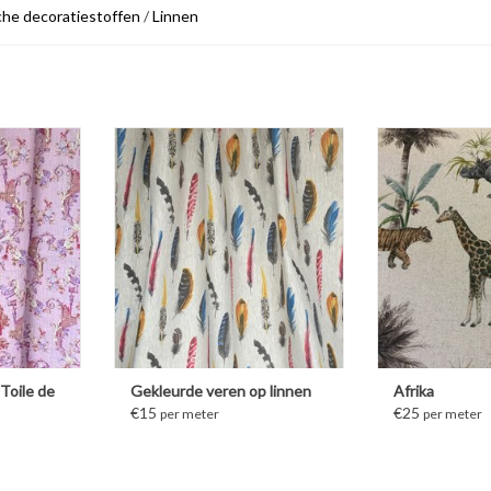
che decoratiestoffen
/
Linnen
ATIE
Toile de
Gekleurde veren op linnen
Afrika
€15
€25
per meter
per meter