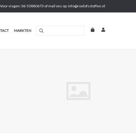
Voor vragen: 06-53880673 of mail ons op:
info@roelofsstoffen.nl
TACT
MARKTEN