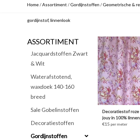
Home
/
Assortiment
/
Gordijnstoffen
/
Geometrische & ret
gordijnstof, linnenlook
ASSORTIMENT
MEER INFORM
Jacquardstoffen Zwart
& Wit
Waterafstotend,
waxdoek 140-160
breed
Sale Gobelinstoffen
Decoratiestof roze 
jouy in 100% linnen
Decoratiestoffen
€15
per meter
Gordijnstoffen