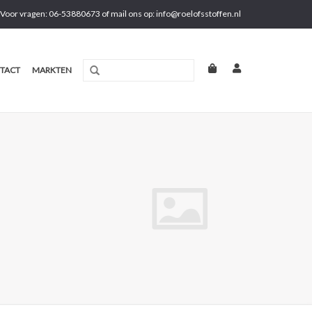
Voor vragen: 06-53880673 of mail ons op:
info@roelofsstoffen.nl
TACT
MARKTEN