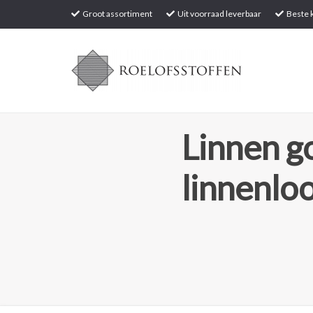
Groot assortiment
Uit voorraad leverbaar
Beste k
Linnen go
linnenlo