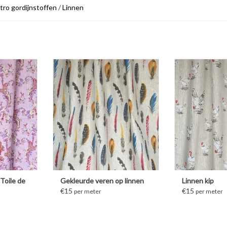
ro gordijnstoffen
/
Linnen
ATIE
MEER IN
Toile de
Gekleurde veren op linnen
Linnen kip
€15
€15
per meter
per meter