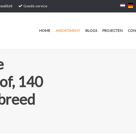
waliteit
Goede service
HOME
ASSORTIMENT
BLOGS
PROJECTEN
CON
e
of, 140
breed