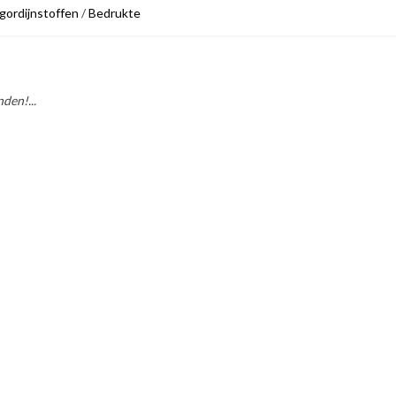
gordijnstoffen
/
Bedrukte
den!...