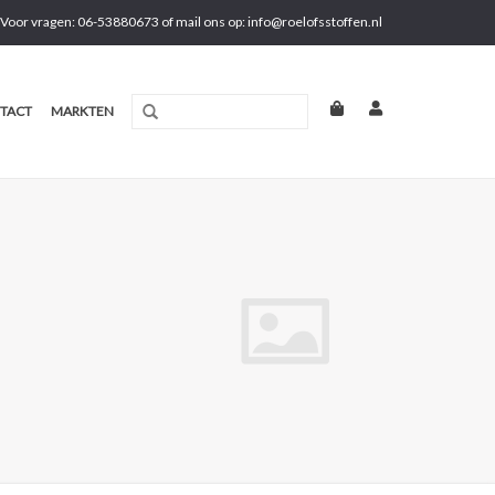
Voor vragen: 06-53880673 of mail ons op:
info@roelofsstoffen.nl
TACT
MARKTEN