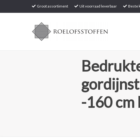
Groot assortiment
Uit voorraad leverbaar
Beste k
Bedrukt
gordijnst
-160 cm 