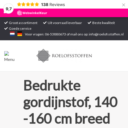
×
138
Reviews
9,7
Groot assortiment
Uit voorraad leverbaar
Beste kwaliteit
Goede service
Home
Voor vragen: 06-53880673 of mail ons op:
info@roelofsstoffen.nl
Assortiment
Blogs
Projecten
Bedrukte
Contact
gordijnstof, 140
Markten
-160 cm breed