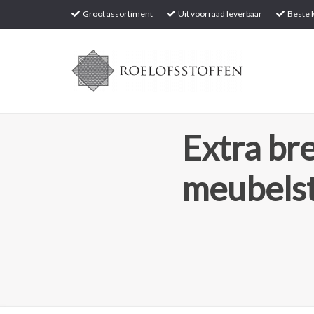
Groot assortiment
Uit voorraad leverbaar
Beste k
Extra br
meubels