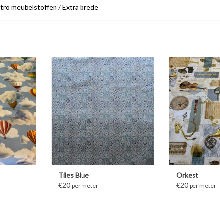
tro meubelstoffen
/
Extra brede
ATIE
MEER INFORMATIE
MEER IN
Tiles Blue
Orkest
€20
€20
per meter
per meter