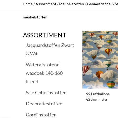
Home
/
Assortiment
/
Meubelstoffen
/
Geometrische & re
meubelstoffen
ASSORTIMENT
MEER INFORM
Jacquardstoffen Zwart
& Wit
Waterafstotend,
waxdoek 140-160
breed
Sale Gobelinstoffen
99 Luftballons
€20
per meter
Decoratiestoffen
Gordijnstoffen