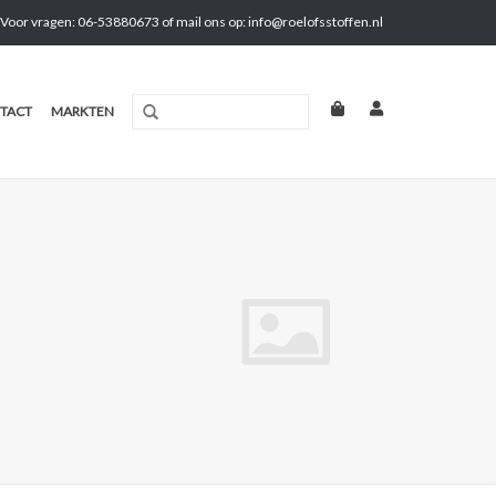
Voor vragen: 06-53880673 of mail ons op:
info@roelofsstoffen.nl
TACT
MARKTEN