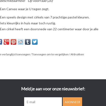
Beschikbaarheid:
Op voorraad
(20)
Een Canvas waar je U tegen zegt.
Een speels design met cirkels van 7 prachtige pastel kleuren.
Iets kleurrijks in huis maar toch rustig.
Een cirkel heeft een doorsnede van 22 centimeter waar door je alle
kanten op kan.
Zowel grote en kleine kussens maar ook prachtige gordijnen die met
een enkele plooi al een gordijn oplevert met uitstraling.
Maar ook Uw bank kunt U hier gerust mee bekleden.
n verlanglijst toevoegen
/
Toevoegen om te vergelijken
/
Afdrukken
De uni achterkant kunt ook gerust gebruiken voor bijpassende
kussens.
Zeg maar de ‘alleskunner’!!!
De stof is ruim 150 breed en kost €15 per meter.
Meld je aan voor onze nieuwsbrief:
ABONNEER