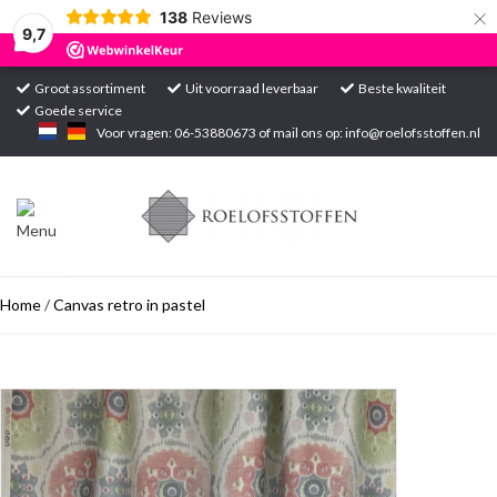
×
138
Reviews
9,7
Groot assortiment
Uit voorraad leverbaar
Beste kwaliteit
Goede service
Home
Voor vragen: 06-53880673 of mail ons op:
info@roelofsstoffen.nl
Assortiment
Blogs
Home
/
Canvas retro in pastel
Projecten
Contact
Markten